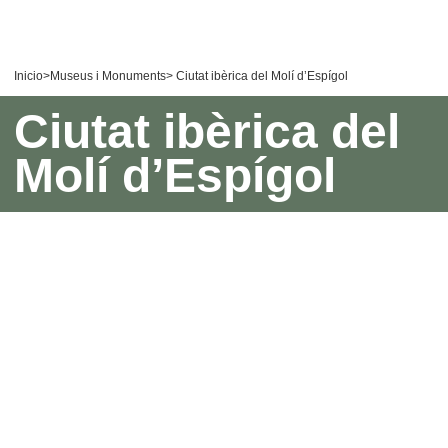
Inicio
>
Museus i Monuments
> Ciutat ibèrica del Molí d’Espígol
Ciutat ibèrica del
Molí d’Espígol