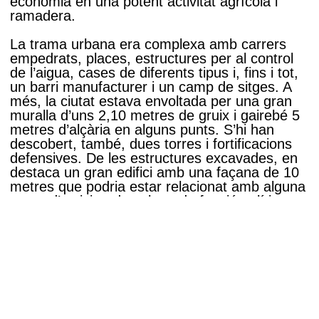
economia en una potent activitat agrícola i
ramadera.
La trama urbana era complexa amb carrers
empedrats, places, estructures per al control
de l’aigua, cases de diferents tipus i, fins i tot,
un barri manufacturer i un camp de sitges. A
més, la ciutat estava envoltada per una gran
muralla d’uns 2,10 metres de gruix i gairebé 5
metres d’alçària en alguns punts. S’hi han
descobert, també, dues torres i fortificacions
defensives. De les estructures excavades, en
destaca un gran edifici amb una façana de 10
metres que podria estar relacionat amb alguna
mena d’activitat de culte o de funció política.
El jaciment forma part de la Ruta dels Ibers i
és un dels exemples més desenvolupats i
complexos del sistema urbanístic de la cultura
ibèrica dels ilergets, que va dominar una gran
part de les actuals províncies de Lleida i Osca
entre els segles VI i I aC.