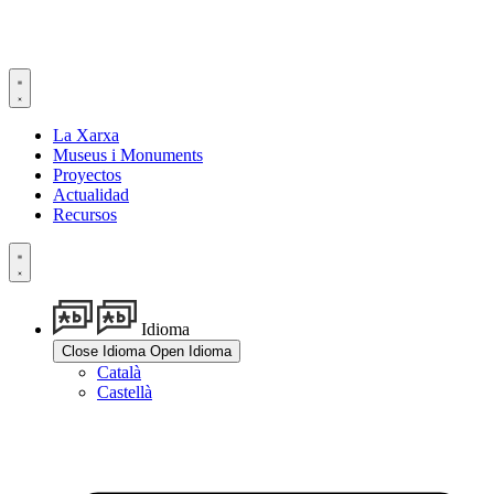
Ir
al
contenido
La Xarxa
Museus i Monuments
Proyectos
Actualidad
Recursos
Idioma
Close Idioma
Open Idioma
Català
Castellà