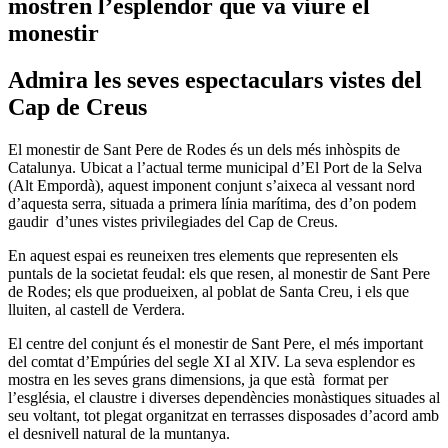
mostren l’esplendor que va viure el
monestir
Admira les seves espectaculars vistes del
Cap de Creus
El monestir de Sant Pere de Rodes és un dels més inhòspits de
Catalunya. Ubicat a l’actual terme municipal d’El Port de la Selva
(Alt Empordà), aquest imponent conjunt s’aixeca al vessant nord
d’aquesta serra, situada a primera línia marítima, des d’on podem
gaudir d’unes vistes privilegiades del Cap de Creus.
En aquest espai es reuneixen tres elements que representen els
puntals de la societat feudal: els que resen, al monestir de Sant Pere
de Rodes; els que produeixen, al poblat de Santa Creu, i els que
lluiten, al castell de Verdera.
El centre del conjunt és el monestir de Sant Pere, el més important
del comtat d’Empúries del segle XI al XIV. La seva esplendor es
mostra en les seves grans dimensions, ja que està format per
l’església, el claustre i diverses dependències monàstiques situades al
seu voltant, tot plegat organitzat en terrasses disposades d’acord amb
el desnivell natural de la muntanya.