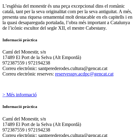
L’església del monestir és una peça excepcional dins el romànic
català, tant per la seva originalitat com per la seva antiguitat. A més,
presenta una riquesa ornamental molt destacable en els capitells i en
la quasi desapareguda portalada, l’obra més important a Catalunya
de l’icònic escultor del segle XII, el mestre Cabestany.
Informació pràctica
Camí del Monestir, s/n
17489 El Port de la Selva (Alt Empordà)
972387559 i 972194238
Correu electrònic: santperederodes.cultura@gencat.cat
Correu electrònic reserves:
reservesspv.acdpc@gencat.cat
> Més informació
Informació pràctica
Camí del Monestir, s/n
17489 El Port de la Selva (Alt Empordà)
972387559 i 972194238
Correu electrònic: santperederodes.cultura@gencat.cat