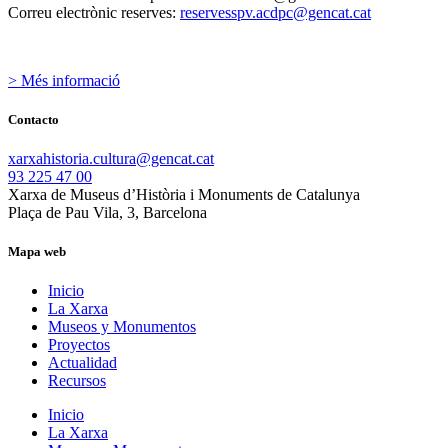
Correu electrònic reserves:
reservesspv.acdpc@gencat.cat
> Més informació
Contacto
xarxahistoria.cultura@gencat.cat
93 225 47 00
Xarxa de Museus d’Història i Monuments de Catalunya
Plaça de Pau Vila, 3, Barcelona
Mapa web
Inicio
La Xarxa
Museos y Monumentos
Proyectos
Actualidad
Recursos
Inicio
La Xarxa