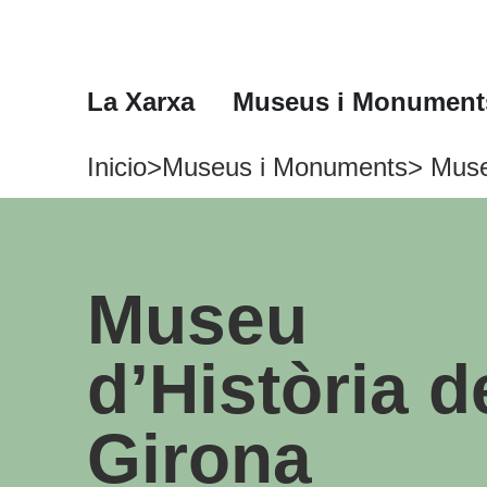
La Xarxa
Museus i Monument
Inicio
>
Museus i Monuments
> Muse
Museu
d’Història d
Girona