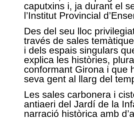
caputxins i, ja durant el s
l’Institut Provincial d’En
Des del seu lloc privilegiat,
través de sales temàtique
i dels espais singulars q
explica les històries, plur
conformant Girona i que h
seva gent al llarg del tem
Les sales carbonera i ciste
antiaeri del Jardí de la I
narració històrica amb d’a