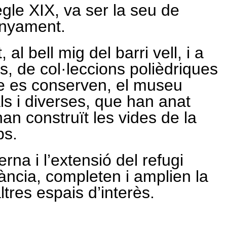
egle XIX, va ser la seu de
senyament.
 al bell mig del barri vell, i a
s, de col·leccions polièdriques
ue es conserven, el museu
als i diverses, que han anat
an construït les vides de la
ps.
rna i l’extensió del refugi
nfància, completen i amplien la
ltres espais d’interès.