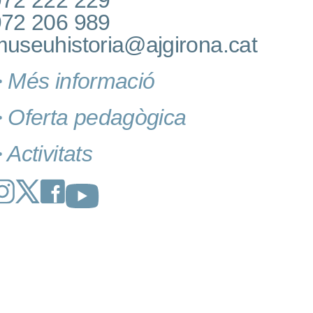
972 222 229
972 206 989
useuhistoria@ajgirona.cat
 Més informació
 Oferta pedagògica
 Activitats