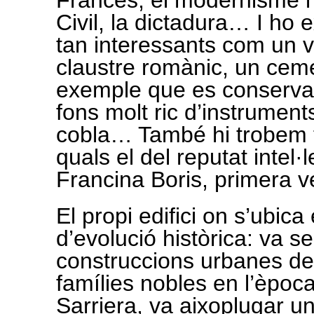
Francès, el modernisme i
Civil, la dictadura… I ho 
tan interessants com un 
claustre romànic, un ceme
exemple que es conserva
fons molt ric d’instrument
cobla… També hi trobem te
quals el del reputat intel
Francina Boris, primera v
El propi edifici on s’ubi
d’evolució històrica: va s
construccions urbanes de 
famílies nobles en l’èpoc
Sarriera, va aixoplugar u