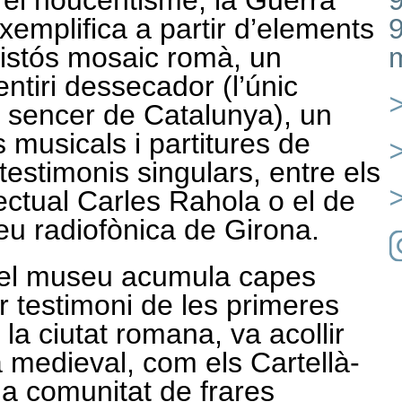
 el noucentisme, la Guerra
exemplifica a partir d’elements
vistós mosaic romà, un
m
ntiri dessecador (l’únic
>
 sencer de Catalunya), un
s musicals i partitures de
>
stimonis singulars, entre els
>
·lectual Carles Rahola o el de
eu radiofònica de Girona.
ca el museu acumula capes
er testimoni de les primeres
la ciutat romana, va acollir
a medieval, com els Cartellà-
na comunitat de frares