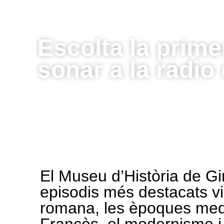
Escolta la prime
sonar a la ràdio
El Museu d’Història de Gir
episodis més destacats vi
romana, les èpoques medie