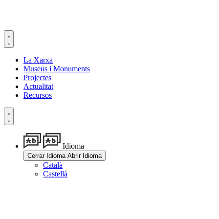
Vés
al
contingut
La Xarxa
Museus i Monuments
Projectes
Actualitat
Recursos
Idioma
Cerrar Idioma
Abrir Idioma
Català
Castellà