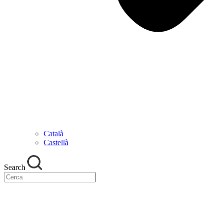
Català
Castellà
Search