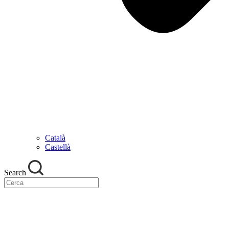
Català
Castellà
Search