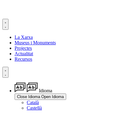
Vés
al
contingut
La Xarxa
Museus i Monuments
Projectes
Actualitat
Recursos
Idioma
Close Idioma
Open Idioma
Català
Castellà