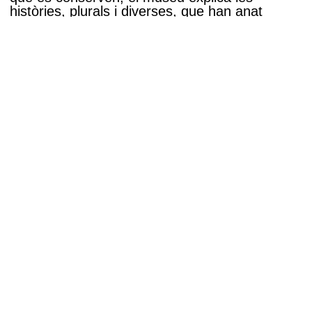
històries, plurals i diverses, que han anat
conformant Girona i que han construït les
vides de la seva gent al llarg del temps.
Les sales carbonera i cisterna i l’extensió del
refugi antiaeri del Jardí de la Infància,
completen i amplien la narració històrica amb
d’altres espais d’interès.
Informació pràctica
Carrer de la Força, 27
17004 Girona
972 222 229
972 206 989
museuhistoria@ajgirona.cat
> Més informació
> Oferta pedagògica
> Activitats