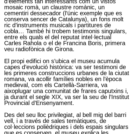
d’elements tan interessants com un vistós
mosaic romà, un claustre romànic, un
cementiri dessecador (l’únic exemple que es
conserva sencer de Catalunya), un fons molt
ric d’instruments musicals i partitures de
cobla… També hi trobem testimonis singulars,
entre els quals el del reputat intel·lectual
Carles Rahola o el de Francina Boris, primera
veu radiofònica de Girona.
El propi edifici on s’ubica el museu acumula
capes d’evolució històrica: va ser testimoni de
les primeres construccions urbanes de la ciutat
romana, va acollir famílies nobles en l’època
medieval, com els Cartellà-Sarriera, va
aixoplugar una comunitat de frares caputxins i,
ja durant el segle XIX, va ser la seu de l’Institut
Provincial d’Ensenyament.
Des del seu lloc privilegiat, al bell mig del barri
vell, i a través de sales temàtiques, de
col·leccions polièdriques i dels espais singulars
que es conserven, el museu explica les